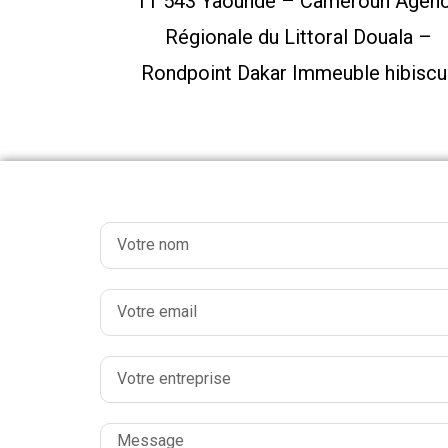
11 543 Yaoundé – Cameroun Agen
Régionale du Littoral Douala –
Rondpoint Dakar Immeuble hibiscu