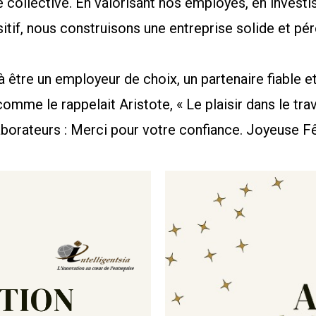
e collective. En valorisant nos employés, en invest
itif, nous construisons une entreprise solide et pér
à être un employeur de choix, un partenaire fiable e
mme le rappelait Aristote, « Le plaisir dans le trav
laborateurs : Merci pour votre confiance. Joyeuse Fê