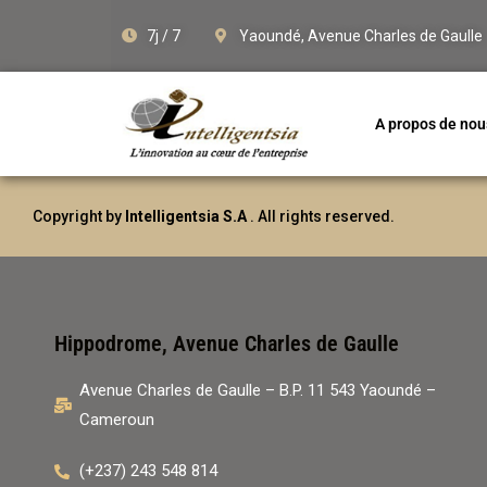
7j / 7
Yaoundé, Avenue Charles de Gaulle
A propos de nou
Copyright by
Intelligentsia S.A
. All rights reserved.
Hippodrome, Avenue Charles de Gaulle
Avenue Charles de Gaulle – B.P. 11 543 Yaoundé –
Cameroun
(+237) 243 548 814