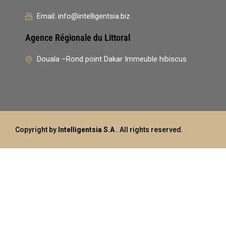
Email: info@intelligentsia.biz
Agence Régionale du Littoral
Douala –Rond point Dakar Immeuble hibiscus
Copyright by
Intelligentsia S.A
. All rights reserved.